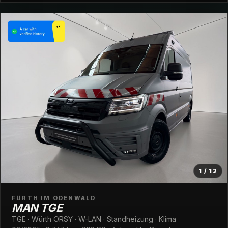
1 / 12
FÜRTH IM ODENWALD
MAN TGE
TGE · Würth ORSY · W-LAN · Standheizung · Klima