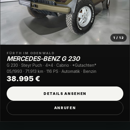
1 / 12
FÜRTH IM ODENWALD
MERCEDES-BENZ G 230
G 230 · Steyr Puch · 4x4 · Cabrio · *Gutachten*
05/1993 · 71.913 km · 116 PS · Automatik · Benzin
38.995 €
DETAILS ANSEHEN
ANRUFEN