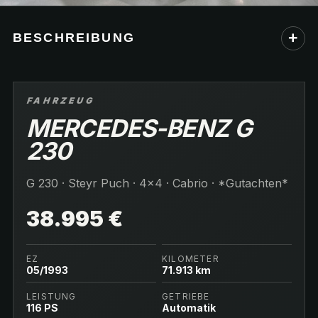
+
BESCHREIBUNG
FAHRZEUG
MERCEDES-BENZ G
230
G 230 · Steyr Puch · 4x4 · Cabrio · *Gutachten*
38.995 €
EZ
KILOMETER
05/1993
71.913 km
LEISTUNG
GETRIEBE
116 PS
Automatik