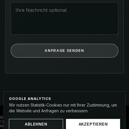
ANFRAGE SENDEN
GOOGLE ANALYTICS
Wir nutzen Statistik-Cookies nur mit Ihrer Zustimmung, um
die Website und Anfragen zu verbessern.
© TISCHMACHER PREMIUMCARS · PAUL-JOSEPH-STRASSE 1
2-14 · 64658 FÜRTH / ERLENBACH
ABLEHNEN
AKZEPTIEREN
ANRUFEN
ANFRAGE
IMPRESSUM
DATENSCHUTZ