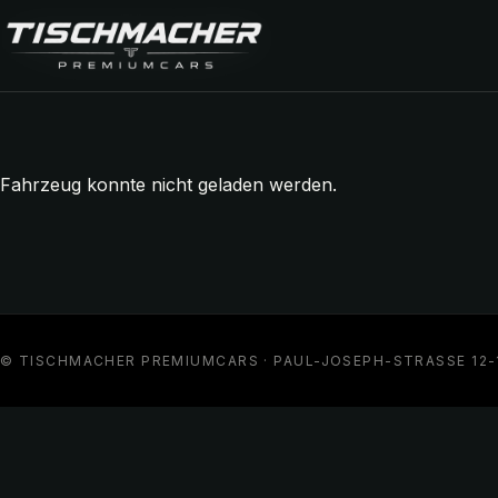
ischmacher Premiumcars Vermittlung für Premiumfahrzeuge
Fahrzeug konnte nicht geladen werden.
© TISCHMACHER PREMIUMCARS · PAUL-JOSEPH-STRASSE 12-14