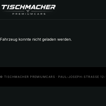
ischmacher Premiumcars Vermittlung für Premiumfahrzeuge
Fahrzeug konnte nicht geladen werden.
© TISCHMACHER PREMIUMCARS · PAUL-JOSEPH-STRASSE 12-14